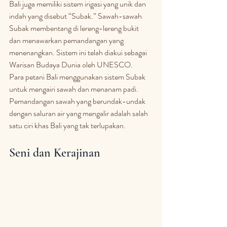
Bali juga memiliki sistem irigasi yang unik dan 
indah yang disebut “Subak.” Sawah-sawah 
Subak membentang di lereng-lereng bukit 
dan menawarkan pemandangan yang 
menenangkan. Sistem ini telah diakui sebagai 
Warisan Budaya Dunia oleh UNESCO.
Para petani Bali menggunakan sistem Subak 
untuk mengairi sawah dan menanam padi. 
Pemandangan sawah yang berundak-undak 
dengan saluran air yang mengalir adalah salah 
satu ciri khas Bali yang tak terlupakan.
Seni dan Kerajinan