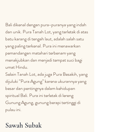
Bali dikenal dengan pura-puranya yang indah 
dan unik. Pura Tanah Lot, yang terletak di atas 
batu karang di tengah laut, adalah salah satu 
yang paling terkenal. Pura ini menawarkan 
pemandangan matahari terbenam yang 
menakjubkan dan menjadi tempat suci bagi 
umat Hindu.
Selain Tanah Lot, ada juga Pura Besakih, yang 
dijuluki “Pura Agung” karena ukurannya yang 
besar dan pentingnya dalam kehidupan 
spiritual Bali. Pura ini terletak di lereng 
Gunung Agung, gunung berapi tertinggi di 
pulau ini.
Sawah Subak